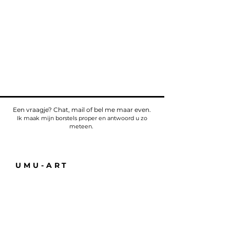
Een vraagje? Chat, mail of bel me maar even.
Ik maak mijn borstels proper en antwoord u zo
meteen.
UMU-ART
Telefoon
Tel:
+32475784518
E-mail:
sven@umu.life
Alle informatie
Casa UMU
att. Sven Bullaert
Spletterendreef 1
9160 Eksaarde