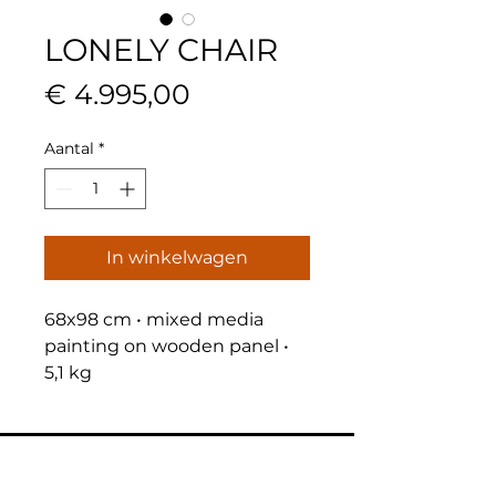
LONELY CHAIR
Prijs
€ 4.995,00
Aantal
*
In winkelwagen
68x98 cm • mixed media 
painting on wooden panel • 
5,1 kg