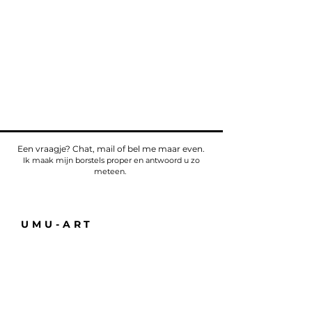
Een vraagje? Chat, mail of bel me maar even.
Ik maak mijn borstels proper en antwoord u zo
meteen.
UMU-ART
Telefoon
Tel:
+32475784518
E-mail:
sven@umu.life
Alle informatie
Casa UMU
att. Sven Bullaert
Spletterendreef 1
9160 Eksaarde