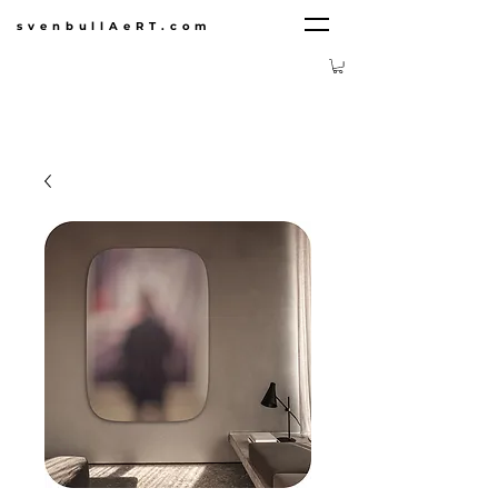
svenbullAeRT.com