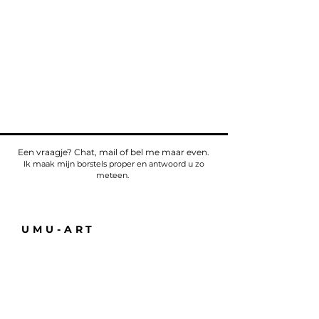
Een vraagje? Chat, mail of bel me maar even.
Ik maak mijn borstels proper en antwoord u zo
meteen.
UMU-ART
Telefoon
Tel:
+32475784518
E-mail:
sven@umu.life
Alle informatie
Casa UMU
att. Sven Bullaert
Spletterendreef 1
9160 Eksaarde