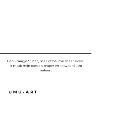
Een vraagje? Chat, mail of bel me maar even.
Ik maak mijn borstels proper en antwoord u zo
meteen.
UMU-ART
Telefoon
Tel:
+32475784518
E-mail:
sven@umu.life
Alle informatie
Casa UMU
att. Sven Bullaert
Spletterendreef 1
9160 Eksaarde