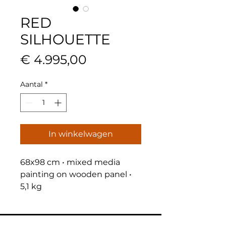
RED
SILHOUETTE
Prijs
€ 4.995,00
Aantal
*
In winkelwagen
68x98 cm • mixed media 
painting on wooden panel • 
5,1 kg