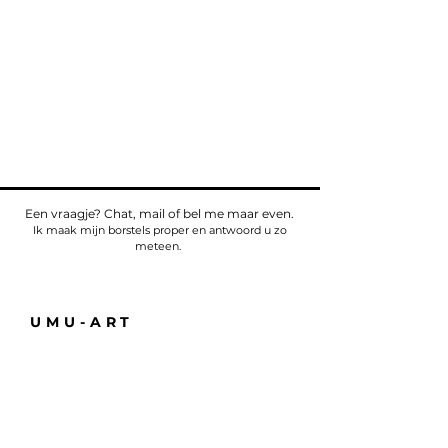
Een vraagje? Chat, mail of bel me maar even.
Ik maak mijn borstels proper en antwoord u zo
meteen.
UMU-ART
Telefoon
Tel:
+32475784518
E-mail:
sven@umu.life
Alle informatie
Casa UMU
att. Sven Bullaert
Spletterendreef 1
9160 Eksaarde