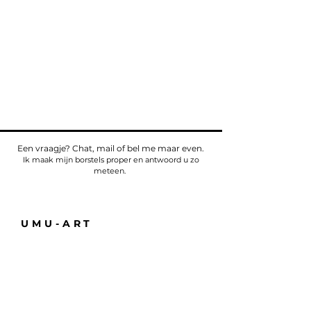
Een vraagje? Chat, mail of bel me maar even.
Ik maak mijn borstels proper en antwoord u zo
meteen.
UMU-ART
Telefoon
Tel:
+32475784518
E-mail:
sven@umu.life
Alle informatie
Casa UMU
att. Sven Bullaert
Spletterendreef 1
9160 Eksaarde