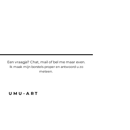
Een vraagje? Chat, mail of bel me maar even.
Ik maak mijn borstels proper en antwoord u zo
meteen.
UMU-ART
Telefoon
Tel:
+32475784518
E-mail:
sven@umu.life
Alle informatie
Casa UMU
att. Sven Bullaert
Spletterendreef 1
9160 Eksaarde