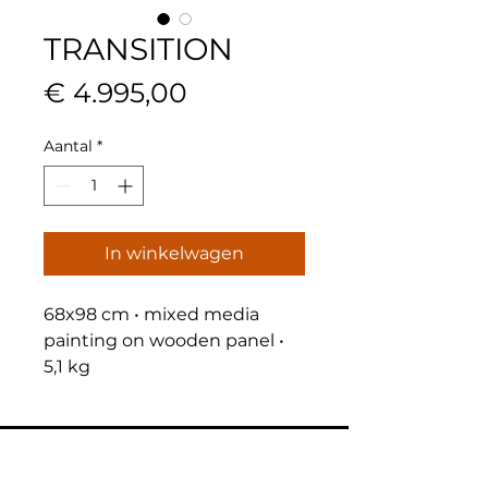
TRANSITION
Prijs
€ 4.995,00
Aantal
*
In winkelwagen
68x98 cm • mixed media 
painting on wooden panel • 
5,1 kg