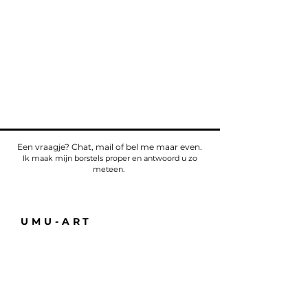
Een vraagje? Chat, mail of bel me maar even.
Ik maak mijn borstels proper en antwoord u zo
meteen.
UMU-ART
Telefoon
Tel:
+32475784518
E-mail:
sven@umu.life
Alle informatie
Casa UMU
att. Sven Bullaert
Spletterendreef 1
9160 Eksaarde